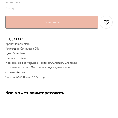
James Hare
31519/15
Заказать
ПОД ЗАКАЗ
Бренд: James Hare
Коллекция: Connaught Silk
Цвет: Samphire
Ширина: 137cм
Назначение в интерьере: Гостиная, Спальня, Столовая
Назначение ткани: Портьера, подушки, покрывало
Страна: Англия
Состав: 56% Шелк, 44% Шерсть
Вас может заинтересовать