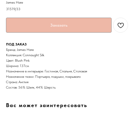
James Hare
31519/33
Заказать
ПОД ЗАКАЗ
Бренд: James Hare
Коллекция: Connaught Silk
Цвет: Blush Pink
Ширина: 137cм
Назначение в интерьере: Гостиная, Спальня, Столовая
Назначение ткани: Портьера, подушки, покрывало
Страна: Англия
Состав: 56% Шелк, 44% Шерсть
Вас может заинтересовать