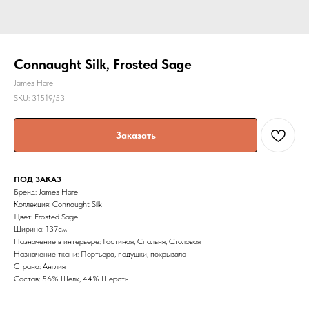
Connaught Silk, Frosted Sage
James Hare
SKU:
31519/53
Заказать
ПОД ЗАКАЗ
Бренд: James Hare
Коллекция: Connaught Silk
Цвет: Frosted Sage
Ширина: 137cм
Назначение в интерьере: Гостиная, Спальня, Столовая
Назначение ткани: Портьера, подушки, покрывало
Страна: Англия
Состав: 56% Шелк, 44% Шерсть