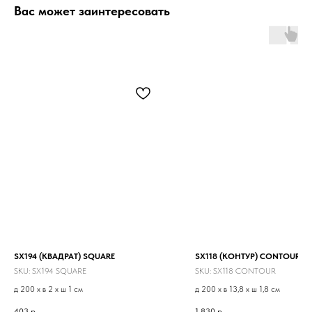
Вас может заинтересовать
SX194 (КВАДРАТ) SQUARE
SX118 (КОНТУР) CONTOUR
SKU:
SX194 SQUARE
SKU:
SX118 CONTOUR
д 200 x в 2 x ш 1 см
д 200 x в 13,8 x ш 1,8 см
403
р.
1 830
р.