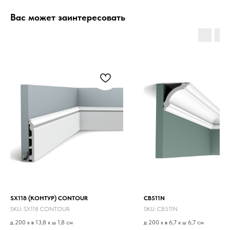
Вас может заинтересовать
SX118 (КОНТУР) CONTOUR
CB511N
SKU:
SX118 CONTOUR
SKU:
CB511N
д 200 x в 13,8 x ш 1,8 см
д 200 x в 6,7 x ш 6,7 см