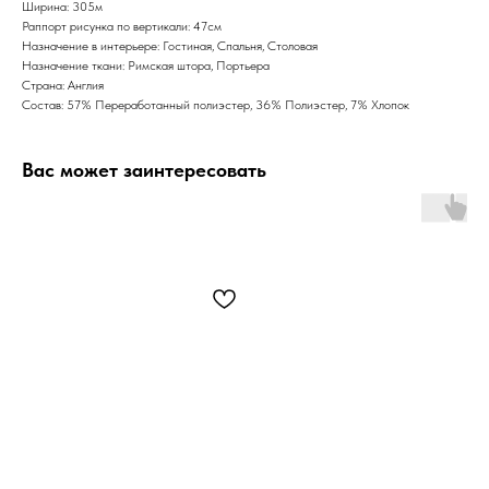
Ширина: 305м
Раппорт рисунка по вертикали: 47см
Назначение в интерьере: Гостиная, Спальня, Столовая
Назначение ткани: Римская штора, Портьера
Страна: Англия
Состав: 57% Переработанный полиэстер, 36% Полиэстер, 7% Хлопок
Вас может заинтересовать