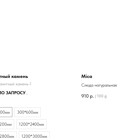
тный камень
Mica
анитный камень-1
Слюда натуральная
ПО ЗАПРОСУ
910
р.
/
100 g
камень
300мм
300*600мм
200мм
1200*2400мм
*2800мм
1200*3000мм