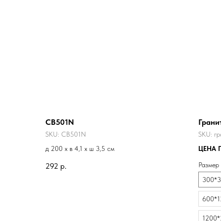
CB501N
Грани
SKU:
CB501N
SKU:
гр
д 200 x в 4,1 x ш 3,5 см
ЦЕНА 
Гибкий 
Размер
292
р.
300*
600*1
1200