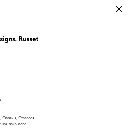
signs, Russet
s
, Спальня, Столовая
ушки, покрывало