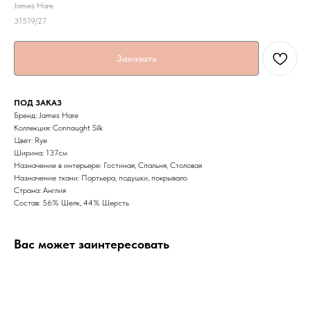
James Hare
31519/27
Заказать
ПОД ЗАКАЗ
Бренд: James Hare
Коллекция: Connaught Silk
Цвет: Rye
Ширина: 137cм
Назначение в интерьере: Гостиная, Спальня, Столовая
Назначение ткани: Портьера, подушки, покрывало
Страна: Англия
Состав: 56% Шелк, 44% Шерсть
Вас может заинтересовать