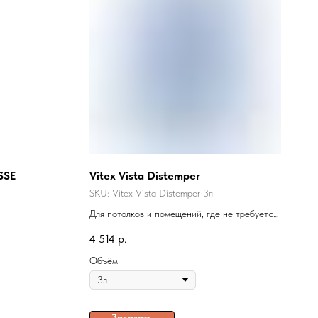
SSE
Vitex Vista Distemper
SKU:
Vitex Vista Distemper 3л
Для потолков и помещений, где не требуется
мытье поверхностей
4 514
р.
Объём
Заказать