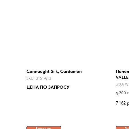
Connaught Silk, Cardamon
Пане
VALLE
SKU:
31519/13
SKU:
W
ЦЕНА ПО ЗАПРОСУ
д 200 x
7 162
р
Заказать
За