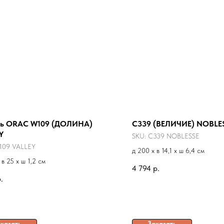
ль ORAC W109 (ДОЛИНА)
С339 (ВЕЛИЧИЕ) NOBLE
Y
SKU:
С339 NOBLESSE
109 VALLEY
д 200 x в 14,1 x ш 6,4 см
 в 25 x ш 1,2 см
4 794
р.
.
казать
Заказать