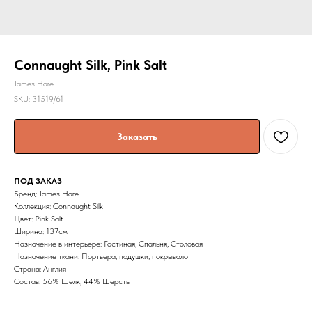
Connaught Silk, Pink Salt
James Hare
SKU:
31519/61
Заказать
ПОД ЗАКАЗ
Бренд: James Hare
Коллекция: Connaught Silk
Цвет: Pink Salt
Ширина: 137cм
Назначение в интерьере: Гостиная, Спальня, Столовая
Назначение ткани: Портьера, подушки, покрывало
Страна: Англия
Состав: 56% Шелк, 44% Шерсть