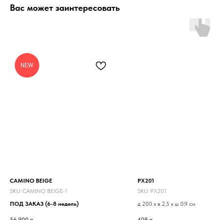
Вас может заинтересовать
NEW
CAMINO BEIGE
PX201
SKU:
CAMINO BEIGE-1
SKU:
PX201
ПОД ЗАКАЗ (6-8 недель)
д 200 x в 2,5 x ш 0,9 см
56 900
р.
408
р.