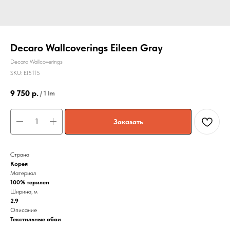
Decaro Wallcoverings Eileen Gray
Decaro Wallcoverings
SKU:
EI5115
9 750
р.
/
1 lm
Заказать
Страна
Корея
Материал
100% терилен
Ширина, м
2.9
Описание
Текстильные обои