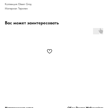
Коллекция: Eileen Gray
Материал: Терилен
Вас может заинтересовать
Металлическая сетка
Обои Decaro Wallcoverings Or