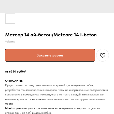
Метеор 14 ай-бетон/Meteore 14 I-beton
Valpaint
Заказать расчет
от 6350 руб/
м
²
ОПИСАНИЕ:
Представляет систему декоративных покрытий для внутренних работ,
разработанную для нанесения на горизонтальные и вертикальные поверхности и
применения в помещениях, находящихся в контакте с водой, таких как ванные
комнаты, кухни, а также влажные зоны велнес-центров или другие аналогичные
места.
I-beton
рекомендуется для нанесения на внутренние поверхности (как на
стенки, так и на пол) душевых кабин.