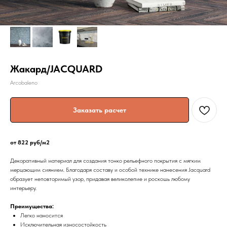
Жакард/JACQUARD
Arcobaleno
Заказать расчет
от 822 руб/м2
Декоративный материал для создания тонко рельефного покрытия с мягким
мерцающим сиянием. Благодаря составу и особой технике нанесения Jacquard
образует неповторимый узор, придавая великолепие и роскошь любому
интерьеру.
Преимущества:
Легко наносится
Исключительная износостойкость