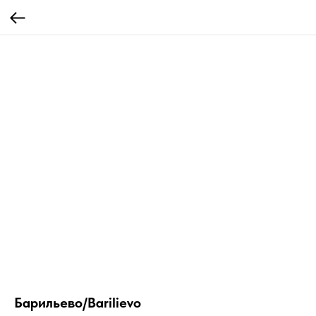
Барильево/Barilievo