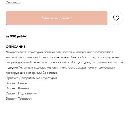
Decorazza
Заказать расчет
от 990 руб/м²
ОПИСАНИЕ:
Декоративная штукатурка Barilievo отличается многогранностью благодаря
высокой пластичности. С ее помощью можно без особого труда сформировать
рисунок драповой ткани, холста, марокканской штукатурки, металлических листов
и другие. Усилить и подчеркнуть оригинальность декора помогут шлифовка и
лессирующие материалы Decorazza.
Продукт: Декоративные штукатурки
Эффект: Бетон
Эффект: Камень
Эффект: Под старину
Эффект: Трафарет