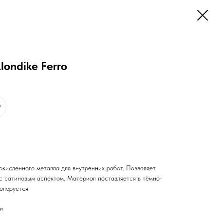
ondike Ferro
окисленного металла для внутренних работ. Позволяет
с сатиновым аспектом. Материал поставляется в тёмно-
олеруется.
и