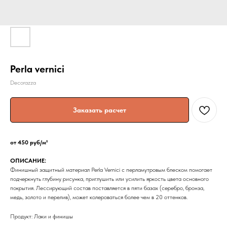
Perla vernici
Decorazza
Заказать расчет
от 450 руб/м²
ОПИСАНИЕ:
Финишный защитный материал Perla Vernici с перламутровым блеском помогает
подчеркнуть глубину рисунка, приглушить или усилить яркость цвета основного
покрытия. Лессирующий состав поставляется в пяти базах (серебро, бронза,
медь, золото и перелив), может колероваться более чем в 20 оттенков.
Продукт: Лаки и финишы