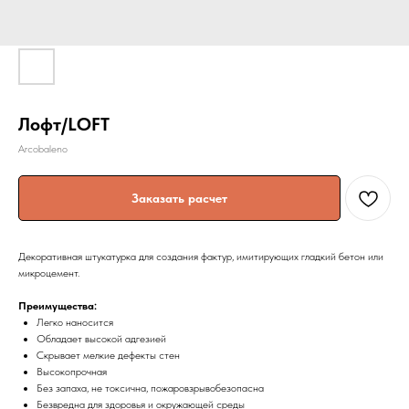
Лофт/LOFT
Arcobaleno
Заказать расчет
Декоративная штукатурка для создания фактур, имитирующих гладкий бетон или
микроцемент.
Преимущества:
Легко наносится
Обладает высокой адгезией
Скрывает мелкие дефекты стен
Высокопрочная
Без запаха, не токсична, пожаровзрывобезопасна
Безвредна для здоровья и окружающей среды