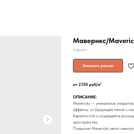
Маверикс/Maveric
Valpaint
Заказать расчет
от 2350 руб/м²
ОПИСАНИЕ:
Mavericks — уникальное покрытие
эффекты: от бушующей пеной стихи
бархатистой и искрящейся роскош
пространства.
Покрытие Mavericks легко наноси