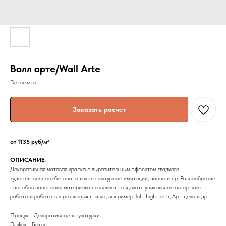
Волл арте/Wall Arte
Decorazza
Заказать расчет
от 1135 руб/м²
ОПИСАНИЕ:
Декоративная матовая краска с выразительным эффектом гладкого
художественного бетона, а также фактурные имитации, панно и пр. Разнообразие
способов нанесения материала позволяет создавать уникальные авторские
работы и работать в различных стилях, например, loft, high-tech, Арт-деко и др.
Продукт: Декоративные штукатурки
Эффект: Бетон