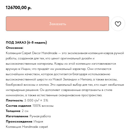
126700,00
р.
Заказать
ПОД ЗАКАЗ (6-8 недель)
Описание:
Коллекция Carpet Decor Handmade — это эксклюзивная коллекция ковров ручной
работы, созданная для тех, кто ценит оригинальный дизайн и
высококачественные материалы. Ковры из этой коллекции изготавливаются
вручную в Индии, что придаёт им уникальный характер. Они отличаются
высочайшим качеством, которое достигается благодаря использованию
высококачественной шерсти из Новой Зеландии и Непала, а также вискозы,
бамбуковой вискозы и хлопка. Это идеальный выбор для тех, кто ищет необычные
интерьерные решения. Он дополняет современные апартаменты в стиле
минимализм, а также естественные скандинавские пространства.
Плотность
: 5 000 г/м² ± 5%
Состав изделия
: 100% вискозы
Толщина
: 2 см
Изготовление
: Ручная работа
Происхождение
: Индия
Коллекция: Handmade carpet