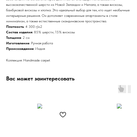
высококачественной шерсти из Новой Зеландии и Непала, а также вискозы,
бамбуковой вискозы и хлопка. Это идеальный выбор для тех, кто ищет необычные
интерьерные решения. Он дополняет современные апартаменты в стиле
минимализм, а также естественные скандинавские пространства.
Плотность
: 4 300 г/м2
Состав изделия
: 85% шерсти, 15% вискозы
Толщина
: 2 см
Изготовление
: Ручная работа
Происхождение
: Индия
Коллекция: Handmade carpet
Вас может заинтересовать