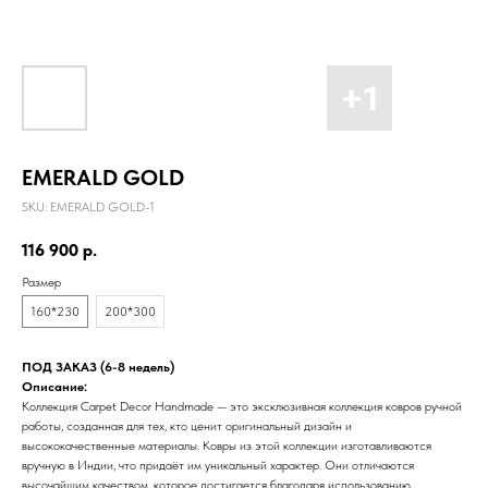
EMERALD GOLD
SKU:
EMERALD GOLD-1
116 900
р.
Размер
160*230
200*300
ПОД ЗАКАЗ (6-8 недель)
Описание:
Коллекция Carpet Decor Handmade — это эксклюзивная коллекция ковров ручной
работы, созданная для тех, кто ценит оригинальный дизайн и
высококачественные материалы. Ковры из этой коллекции изготавливаются
вручную в Индии, что придаёт им уникальный характер. Они отличаются
высочайшим качеством, которое достигается благодаря использованию