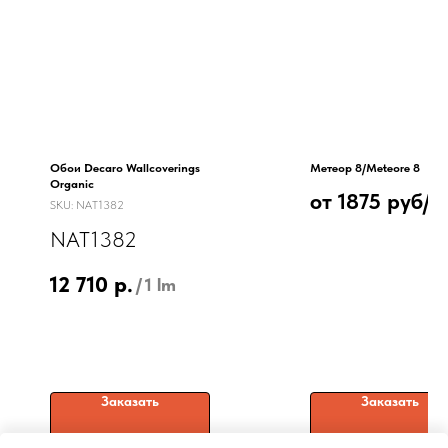
Обои Decaro Wallcoverings
Метеор 8/Meteore 8
Organic
от 1875 руб/
м
SKU:
NAT1382
Декоративная штукатурка с
NAT1382
эффектом металлизированн
камня
12 710
р.
/
1 lm
Заказать
Заказать