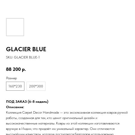
GLACIER BLUE
SKU:
GLACIER BLUE-1
88 200
р.
Размер
160*230
200*300
ПОД ЗАКАЗ (6-8 недель)
Описание:
Коллекция Carpet Decor Handmade — это эксклюзивная коллекция ковров ручной
работы, созданная для тех, кто ценит оригинальный дизайн и
высококачественные материалы. Ковры из этой коллекции изготавливаются
вручную в Индии, что придаёт им уникальный характер. Они отличаются
высочайшим качеством, которое достигается благодаря использованию