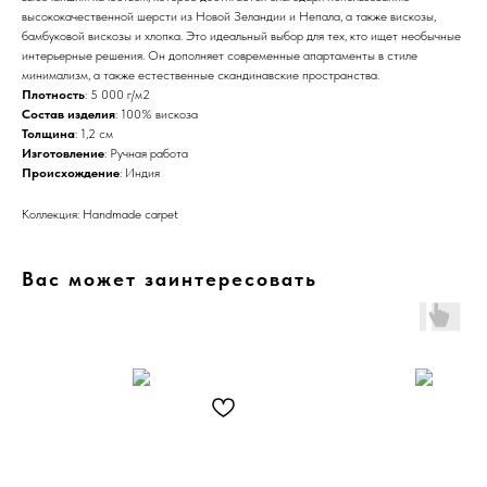
высококачественной шерсти из Новой Зеландии и Непала, а также вискозы,
бамбуковой вискозы и хлопка. Это идеальный выбор для тех, кто ищет необычные
интерьерные решения. Он дополняет современные апартаменты в стиле
минимализм, а также естественные скандинавские пространства.
Плотность
: 5 000 г/м2
Состав изделия
: 100% вискоза
Толщина
: 1,2 см
Изготовление
: Ручная работа
Происхождение
: Индия
Коллекция: Handmade carpet
Вас может заинтересовать