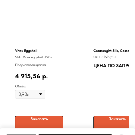
Vitex Eggshell
Connaught Silk, Cossack
SKU:
Vitex eggshell 0.98л
SKU:
31519/50
Полуматовая краска
ЦЕНА ПО ЗАПРО
4 915,56
р.
Объём
Заказать
Заказать