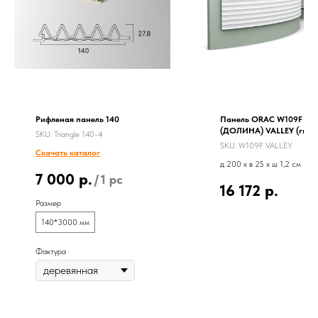
Рифленая панель 140
Панель ORAC W109F
(ДОЛИНА) VALLEY (гибк
SKU:
Triangle 140-4
версия)
SKU:
W109F VALLEY
Скачать каталог
д 200 x в 25 x ш 1,2 см
7 000
р.
/
1 pc
16 172
р.
Размер
140*3000 мм
Фактура