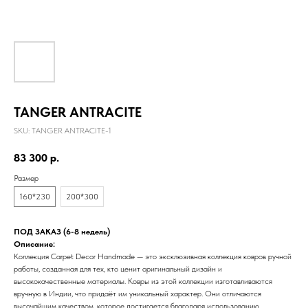
TANGER ANTRACITE
SKU:
TANGER ANTRACITE-1
83 300
р.
Размер
160*230
200*300
ПОД ЗАКАЗ (6-8 недель)
Описание:
Коллекция Carpet Decor Handmade — это эксклюзивная коллекция ковров ручной
работы, созданная для тех, кто ценит оригинальный дизайн и
высококачественные материалы. Ковры из этой коллекции изготавливаются
вручную в Индии, что придаёт им уникальный характер. Они отличаются
высочайшим качеством, которое достигается благодаря использованию