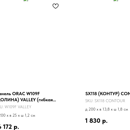
анель ORAC W109F
SX118 (КОНТУР) C
ДОЛИНА) VALLEY (гибкая
SKU:
SX118 CONTOUR
ерсия)
U:
W109F VALLEY
д 200 x в 13,8 x ш 1,8 см
200 x в 25 x ш 1,2 см
1 830
р.
6 172
р.