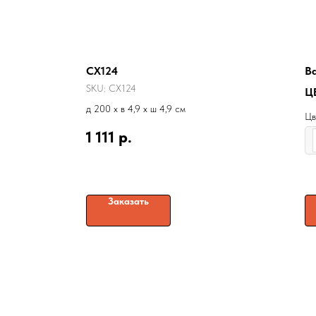
CX124
Ba
SKU:
CX124
Ц
д 200 x в 4,9 x ш 4,9 см
Цв
1 111
р.
Заказать