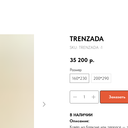
TRENZADA
SKU:
TRENZADA -1
35 200
р.
Размер
160*230
200*290
Заказать
В НАЛИЧИИ
Описание:
Ковёр на балконе или террасе — э