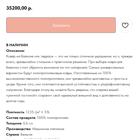
35200,00
р.
Заказать
В НАЛИЧИИ
Описание:
Ковёр на балконе или террасе — это не только отличное украшение, но и, прежде
всего, чрезвычайно стильное и практичное решение. При выборе ковра для
балкона стоит обратить внимание на тип материала. Самым универсальным
вариантом будут полипропиленовые ковры. Изготовленные из 100%
высококачественного полипропилена, они чрезвычайно долговечны и просты в
уходе. Кроме того, они отличаются высокой устойчивостью к ультрафиолетовому
излучению. Благодаря этому вы можете быть уверены, что отделка вашей
«уличной гостиной» сохранит свой идеальный внешний вид и долговечность на
долгие годы.
Плотность
: 1235 г/м² ± 5%
Состав продукта
: 100% полипропилен
Толщина
: 0,6 см
Производство
: Машинное плетение
Страна
: Бельгия