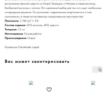
высококачественной шерсти из Новой Зеландии и Непала, а также вискозы,
бамбуковой вискозы и хлопка. Это идеальный выбор для тех, кто ищет необычные
интерьерные решения. Он дополняет современные апартаменты в стиле
минимализм, а также естественные скандинавские пространства.
Плотность
: 3 740 г/м² ± 5%
Состав изделия
: 60% вискозы, 40% шерсти
Толщина
: 1,5 см
Изготовление
: Ручная работа
Происхождение
: Индия
Коллекция: Handmade carpet
Вас может заинтересовать