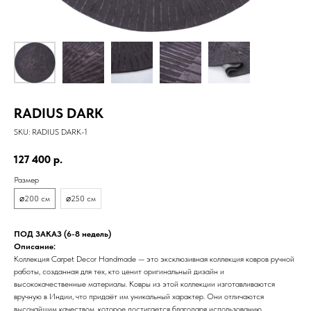
RADIUS DARK
SKU:
RADIUS DARK-1
127 400
р.
Размер
⌀200 см
⌀250 см
ПОД ЗАКАЗ (6-8 недель)
Описание:
Коллекция Carpet Decor Handmade — это эксклюзивная коллекция ковров ручной
работы, созданная для тех, кто ценит оригинальный дизайн и
высококачественные материалы. Ковры из этой коллекции изготавливаются
вручную в Индии, что придаёт им уникальный характер. Они отличаются
высочайшим качеством, которое достигается благодаря использованию