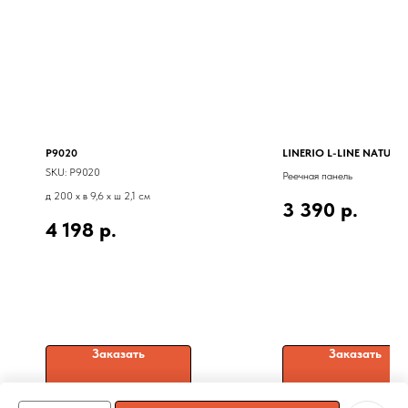
P9020
LINERIO L-LINE NATURA
SKU:
P9020
Реечная панель
д 200 x в 9,6 x ш 2,1 см
3 390
р.
4 198
р.
Заказать
Заказать