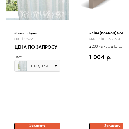
Sheers 1, Equus
SX183 (КАСКАД) CASCA
SKU:
133932
SKU:
SX183 CASCADE
ЦЕНА ПО ЗАПРОСУ
д 200 x в 7,5 x ш 1,3 см
1 004
р.
Цвет
CHALK/FIRST LIGHTEARTH/TRANQUILITY
Заказать
Заказать