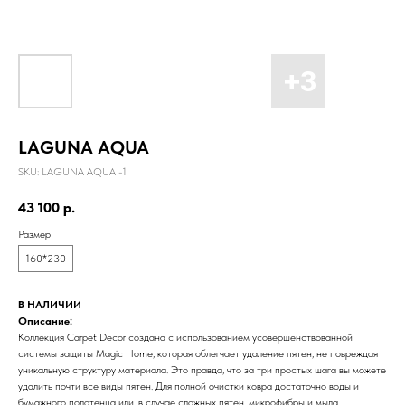
LAGUNA AQUA
SKU:
LAGUNA AQUA -1
43 100
р.
Размер
160*230
В НАЛИЧИИ
Описание:
Коллекция Carpet Decor создана с использованием усовершенствованной
системы защиты Magic Home, которая облегчает удаление пятен, не повреждая
уникальную структуру материала. Это правда, что за три простых шага вы можете
удалить почти все виды пятен. Для полной очистки ковра достаточно воды и
бумажного полотенца или, в случае сложных пятен, микрофибры и мыла.