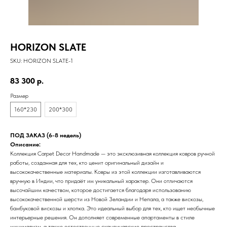
HORIZON SLATE
SKU:
HORIZON SLATE-1
83 300
р.
Размер
160*230
200*300
ПОД ЗАКАЗ (6-8 недель)
Описание:
Коллекция Carpet Decor Handmade — это эксклюзивная коллекция ковров ручной
работы, созданная для тех, кто ценит оригинальный дизайн и
высококачественные материалы. Ковры из этой коллекции изготавливаются
вручную в Индии, что придаёт им уникальный характер. Они отличаются
высочайшим качеством, которое достигается благодаря использованию
высококачественной шерсти из Новой Зеландии и Непала, а также вискозы,
бамбуковой вискозы и хлопка. Это идеальный выбор для тех, кто ищет необычные
интерьерные решения. Он дополняет современные апартаменты в стиле
минимализм, а также естественные скандинавские пространства.