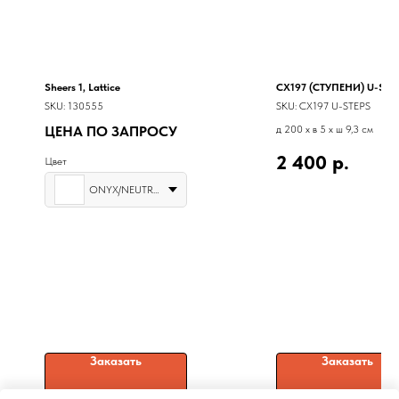
Sheers 1, Lattice
CX197 (СТУПЕНИ) U-STE
SKU:
130555
SKU:
CX197 U-STEPS
ЦЕНА ПО ЗАПРОСУ
д 200 x в 5 x ш 9,3 см
2 400
р.
Цвет
ONYX/NEUTRAL
Заказать
Заказать