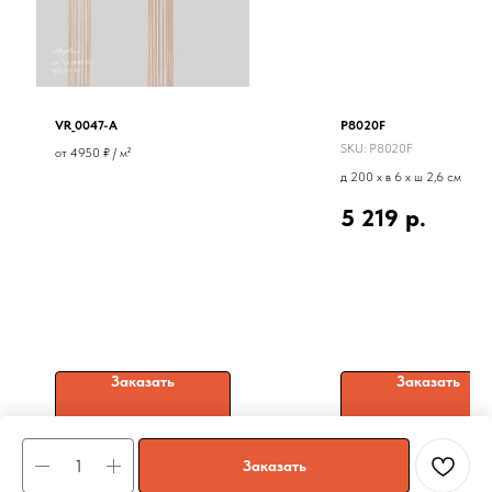
VR_0047-A
P8020F
SKU:
P8020F
от 4950 ₽ / м²
д 200 x в 6 x ш 2,6 см
5 219
р.
Заказать
Заказать
Заказать