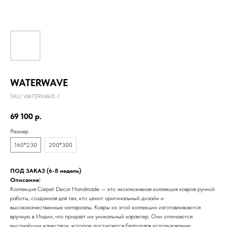
WATERWAVE
SKU:
WATERWAVE-1
69 100
р.
Размер
160*230
200*300
ПОД ЗАКАЗ (6-8 недель)
Описание:
Коллекция Carpet Decor Handmade — это эксклюзивная коллекция ковров ручной
работы, созданная для тех, кто ценит оригинальный дизайн и
высококачественные материалы. Ковры из этой коллекции изготавливаются
вручную в Индии, что придаёт им уникальный характер. Они отличаются
высочайшим качеством, которое достигается благодаря использованию