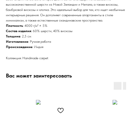
высококачественной шерсти из Новой Зеландии и Непала, а также вискозы,
бамбуковой вискозы и хлопка. Это идеальный выбор для тех, кто ищет необычные
интерьерные решения. Он дополняет современные апартаменты в стиле
минимализм, а также естественные скандинавские пространства.
Плотность
: 4000 г/м² ± 5%
Состав изделия
: 60% шерсти, 40% вискозы
Толщина
: 2,5 см
Изготовление
: Ручная работа
Происхождение
: Индия
Коллекция: Handmade carpet
Вас может заинтересовать