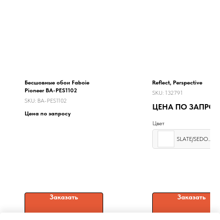
Бесшовные обои Faboie
Reflect, Perspective
Pioneer BA-PES1102
SKU:
132791
SKU:
BA-PES1102
ЦЕНА ПО ЗАПРО
Цена по запросу
Цвет
SLATE/SEDONA
Заказать
Заказать