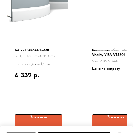
SX172F ORACDECOR
Бесшовные обои Faboie
Vitality V BA-VT5601
SKU:
SX172F ORACDECOR
SKU:
V BA-VT5601
д 200 x в 8,5 x ш 1,4 см
Цена по запросу
6 339
р.
Заказать
Заказать