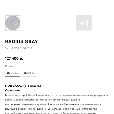
RADIUS GRAY
SKU:
RADIUS GRAY-1
127 400
р.
Размер
⌀200 см
⌀250 см
ПОД ЗАКАЗ (6-8 недель)
Описание:
Коллекция Carpet Decor Handmade — это эксклюзивная коллекция ковров ручной
работы, созданная для тех, кто ценит оригинальный дизайн и
высококачественные материалы. Ковры из этой коллекции изготавливаются
вручную в Индии, что придаёт им уникальный характер. Они отличаются
высочайшим качеством, которое достигается благодаря использованию