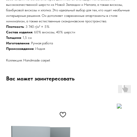
высококачественной шерсти из Новой Зеландии и Непала, а также вискозы,
бамбуковой вискозы и хлопка. Это идеальный выбор для тех, кто ищет необычные
интерьерные решения. Он дополняет современные апартаменты в стиле
минимализм, а также естественные скандинавские пространства.
Плотность
: 3 740 г/м² ± 5%
Состав изделия
: 60% вискозы, 40% шерсти
Толщина
: 1,5 см
Изготовление
: Ручная работа
Происхождение
: Индия
Коллекция: Handmade carpet
Вас может заинтересовать