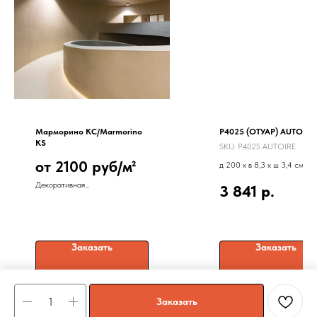
Марморино КС/Marmorino
P4025 (ОТУАР) AUTOIRE
KS
SKU:
P4025 AUTOIRE
от 2100 руб/м²
д 200 x в 8,3 x ш 3,4 см
Декоративная
3 841
р.
мелкодисперсная штукатурка
под камень
Заказать
Заказать
Заказать