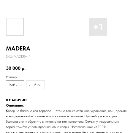
MADERA
SKU:
MADERA -1
30 000
р.
Размер
160*230
200*290
В НАЛИЧИИ
Описание:
Ковёр на балконе или террасе — это не только отличное украшение, но и, прежде
всего, чрезвычайно стильное и практичное решение. При выборе ковра для
балкона стоит обратить внимание на тип материала. Самым универсальным
вариантом будут полипропиленовые ковры. Изготовленные из 100%
высококачественного полипропилена, они чрезвычайно долговечны и просты в