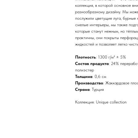
коллекция, в которой основное вн
разнообразному дизайну. Мы може
послужили цветущие луга, бурные м
смелые интерьеры, мы также подго
которые станут нежным, но тёплы
практичны, они покрыты перфорац
жидкостей и позволяет легко чисти
Плотность
: 1300 г/м² ± 5%
Состав продукта
: 24% перерабо
полиэстер
Толщина
: 0,6 см
Производство
: Жаккардовое пло
Страна
: Турция
Коллекция: Unique collection