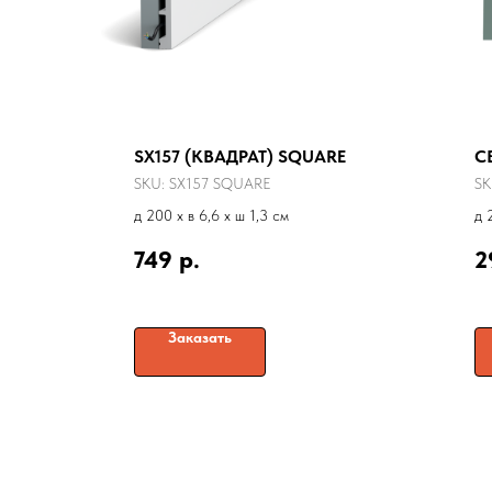
SX157 (КВАДРАТ) SQUARE
C
SKU:
SX157 SQUARE
SK
д 200 x в 6,6 x ш 1,3 см
д 
749
р.
2
Заказать