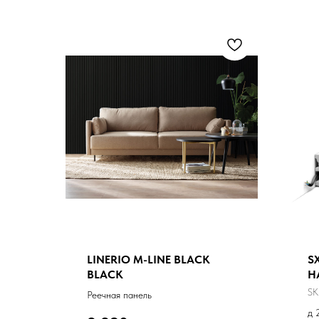
LINERIO M-LINE BLACK
S
BLACK
H
SK
Реечная панель
д 