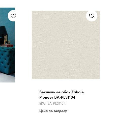
Бесшовные обои Faboie
Pioneer BA-PES1104
SKU:
BA-PES1104
 с белыми
Цена по запросу