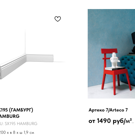
X195 (ГАМБУРГ)
Артеко 7/Arteco 7
AMBURG
от 1490 руб/
м
²
U:
SX195 HAMBURG
Декоративная штукатурка
200 x в 8 x ш 1,9 см
флоками