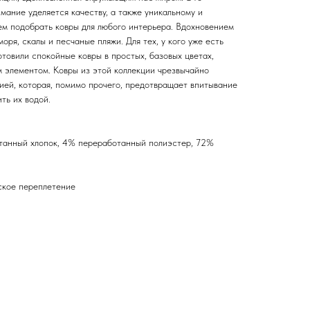
имание уделяется качеству, а также уникальному и
м подобрать ковры для любого интерьера. Вдохновением
оря, скалы и песчаные пляжи. Для тех, у кого уже есть
товили спокойные ковры в простых, базовых цветах,
м элементом. Ковры из этой коллекции чрезвычайно
ией, которая, помимо прочего, предотвращает впитывание
ть их водой.
танный хлопок, 4% переработанный полиэстер, 72%
ское переплетение