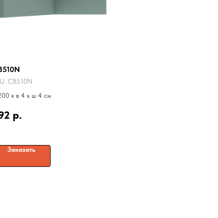
B510N
U:
CB510N
200 x в 4 x ш 4 см
92
р.
Заказать