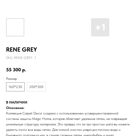
RENE GREY
SKU:
RENE GREY -1
55 300
р.
Размер
160*230
200*300
В НАЛИЧИИ
Описание:
Коллекция Carpet Decor создана с использованием усовершенствованной
системы защиты Magic Home, которая облегчает удаление пятен, не повреждая
уникальную структуру материала. Это правда, что за три простых шага вы можете
удалить почти все виды пятен. Для полной очистки ковра достаточно воды и
бумажного полотенца или, в случае сложных пятен, микрофибры и мыла.