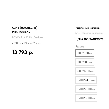
C343 (НАСЛЕДИЕ)
Рифлёный камень
HERITAGE XL
SKU:
Рифлёный камень-1
SKU:
C343 HERITAGE XL
ЦЕНА ПО ЗАПРОСУ
д 200 x в 19 x ш 25 см
Гибкий камень
Размер
13 793
р.
300*300мм
300*600мм
600*1200мм
1200*2400мм
1200*2800мм
1200*3000мм