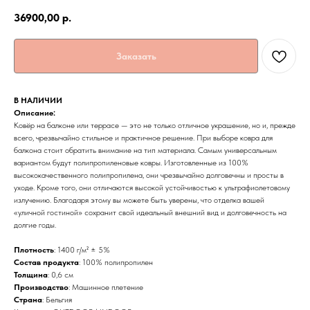
36900,00
р.
Заказать
В НАЛИЧИИ
Описание:
Ковёр на балконе или террасе — это не только отличное украшение, но и, прежде
всего, чрезвычайно стильное и практичное решение. При выборе ковра для
балкона стоит обратить внимание на тип материала. Самым универсальным
вариантом будут полипропиленовые ковры. Изготовленные из 100%
высококачественного полипропилена, они чрезвычайно долговечны и просты в
уходе. Кроме того, они отличаются высокой устойчивостью к ультрафиолетовому
излучению. Благодаря этому вы можете быть уверены, что отделка вашей
«уличной гостиной» сохранит свой идеальный внешний вид и долговечность на
долгие годы.
Плотность
: 1400 г/м² ± 5%
Состав продукта
: 100% полипропилен
Толщина
: 0,6 см
Производство
: Машинное плетение
Страна
: Бельгия