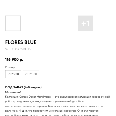
FLORES BLUE
SKU:
FLORES BLUE-1
116 900
р.
Размер
160*230
200*300
ПОД ЗАКАЗ (6-8 недель)
Описание:
Коллекция Carpet Decor Handmade — это эксклюзивная коллекция ковров ручной
работы, созданная для тех, кто ценит оригинальный дизайн и
высококачественные материалы. Ковры из этой коллекции изготавливаются
вручную в Индии, что придаёт им уникальный характер. Они отличаются
высочайшим качеством, которое достигается благодаря использованию