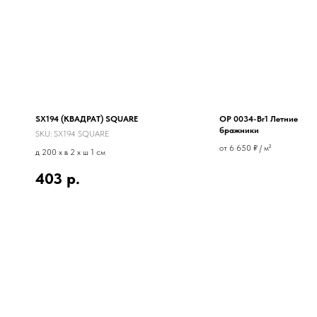
SX194 (КВАДРАТ) SQUARE
OP 0034-Br1 Летние
бражники
SKU:
SX194 SQUARE
от 6 650 ₽ / м²
д 200 x в 2 x ш 1 см
403
р.