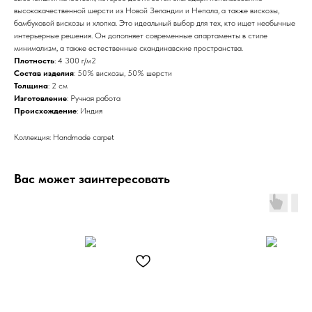
высококачественной шерсти из Новой Зеландии и Непала, а также вискозы,
бамбуковой вискозы и хлопка. Это идеальный выбор для тех, кто ищет необычные
интерьерные решения. Он дополняет современные апартаменты в стиле
минимализм, а также естественные скандинавские пространства.
Плотность
: 4 300 г/м2
Состав изделия
: 50% вискозы, 50% шерсти
Толщина
: 2 см
Изготовление
: Ручная работа
Происхождение
: Индия
Коллекция: Handmade carpet
Вас может заинтересовать