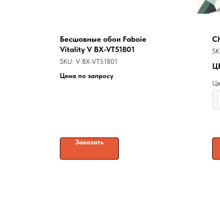
Бесшовные обои Faboie
Ch
Vitality V BX-VT51801
SK
SKU:
V BX-VT51801
Ц
Цена по запросу
Цв
Заказать