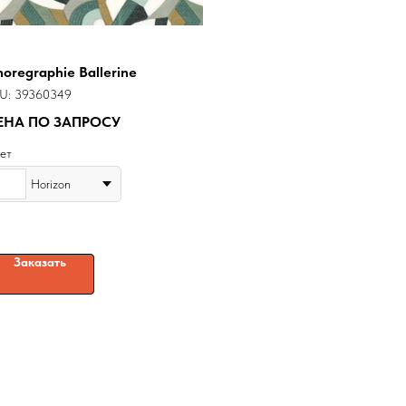
oregraphie Ballerine
U:
39360349
ЕНА ПО ЗАПРОСУ
ет
Horizon
Заказать