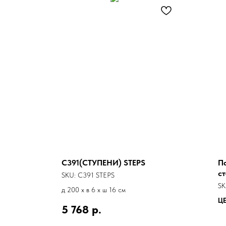
C391(СТУПЕНИ) STEPS
П
ст
SKU:
C391 STEPS
SK
д 200 x в 6 x ш 16 см
Ц
5 768
р.