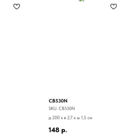
CB530N
SKU:
CB530N
д 200 x в 2,7 x ш 1,5 см
148
р.