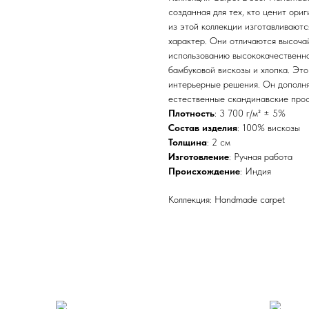
созданная для тех, кто ценит ори
из этой коллекции изготавливаютс
характер. Они отличаются высоча
использованию высококачественно
бамбуковой вискозы и хлопка. Это
интерьерные решения. Он дополня
естественные скандинавские прос
Плотность
: 3 700 г/м² ± 5%
Состав изделия
: 100% вискозы
Толщина
: 2 см
Изготовление
: Ручная работа
Происхождение
: Индия
Коллекция: Handmade carpet